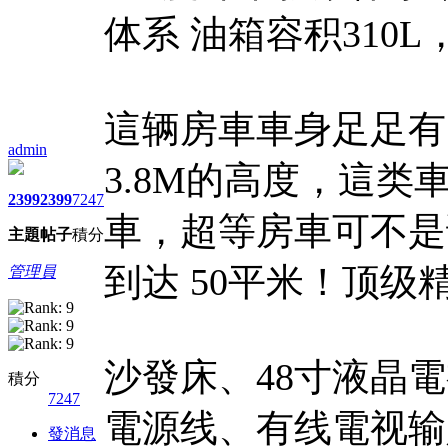
体系 油箱容积310L
這辆房車車身足足有1
admin
3.8M的高度，這
2399
2399
7247
車，超等房車可不是
主題
帖子
積分
到达 50平米！顶级
管理員
沙發床、48寸液晶
積分
7247
電源线、有线電视输
發消息