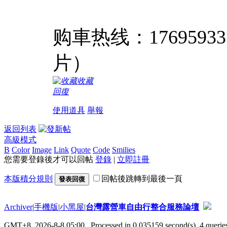
购車热线：176959
片）
收藏
回復
使用道具
舉報
返回列表
高級模式
B
Color
Image
Link
Quote
Code
Smilies
您需要登錄後才可以回帖
登錄
|
立即註冊
本版積分規則
回帖後跳轉到最後一頁
發表回復
Archiver
|
手機版
|
小黑屋
|
台灣露營車自由行整合服務論壇
GMT+8, 2026-8-8 05:00
, Processed in 0.035159 second(s), 4 queries