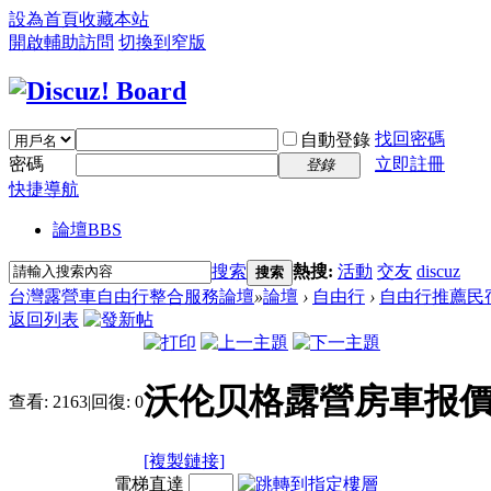
設為首頁
收藏本站
開啟輔助訪問
切換到窄版
找回密碼
自動登錄
密碼
立即註冊
登錄
快捷導航
論壇
BBS
搜索
熱搜:
活動
交友
discuz
搜索
台灣露營車自由行整合服務論壇
»
論壇
›
自由行
›
自由行推薦民
返回列表
沃伦贝格露營房車报
查看:
2163
|
回復:
0
[複製鏈接]
電梯直達