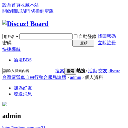
設為首頁
收藏本站
開啟輔助訪問
切換到窄版
找回密碼
自動登錄
密碼
立即註冊
登錄
快捷導航
論壇
BBS
搜索
熱搜:
活動
交友
discuz
搜索
台灣露營車自由行整合服務論壇
›
admin
›
個人資料
加為好友
發送消息
admin
http://beshoo.com.tw/?1