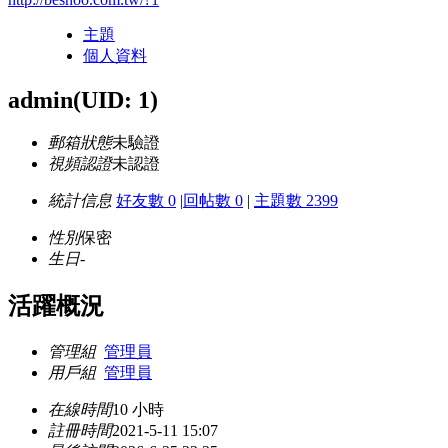
主題
個人資料
admin
(UID: 1)
郵箱狀態
未驗證
視頻認證
未認證
統計信息
好友數 0
|
回帖數 0
|
主題數 2399
性別
保密
生日
-
活躍概況
管理組
管理員
用戶組
管理員
在線時間
10 小時
註冊時間
2021-5-11 15:07