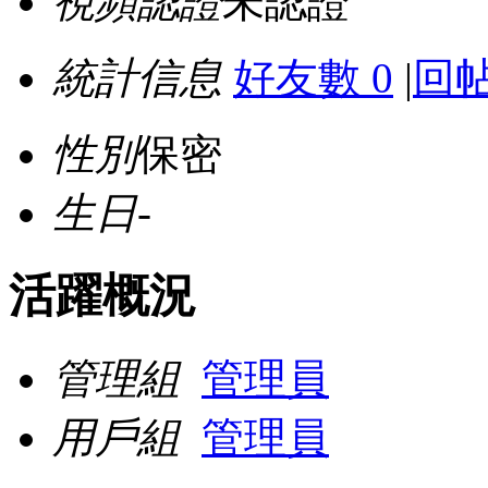
視頻認證
未認證
統計信息
好友數 0
|
回帖
性別
保密
生日
-
活躍概況
管理組
管理員
用戶組
管理員