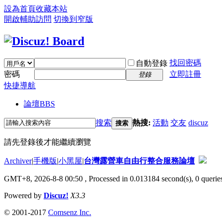
設為首頁
收藏本站
開啟輔助訪問
切換到窄版
找回密碼
自動登錄
密碼
立即註冊
登錄
快捷導航
論壇
BBS
搜索
熱搜:
活動
交友
discuz
搜索
請先登錄後才能繼續瀏覽
Archiver
|
手機版
|
小黑屋
|
台灣露營車自由行整合服務論壇
GMT+8, 2026-8-8 00:50
, Processed in 0.013184 second(s), 0 queries
Powered by
Discuz!
X3.3
© 2001-2017
Comsenz Inc.