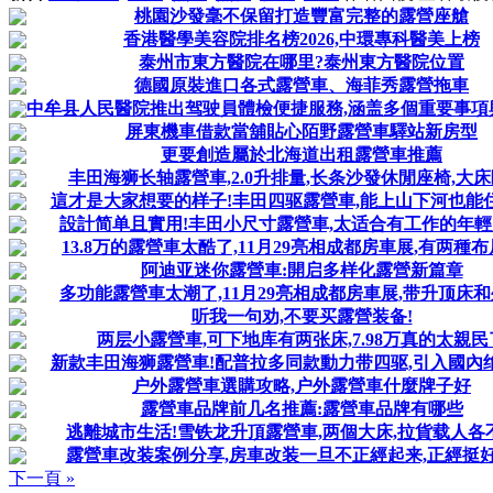
桃園沙發毫不保留打造豐富完整的露營座艙
香港醫學美容院排名榜2026,中環專科醫美上榜
泰州市東方醫院在哪里?泰州東方醫院位置
德國原裝進口各式露營車、海菲秀露營拖車
中牟县人民醫院推出驾驶員體檢便捷服務,涵盖多個重要事項
屏東機車借款當舖貼心陌野露營車驛站新房型
更要創造屬於北海道出租露營車推薦
丰田海狮长轴露營車,2.0升排量,长条沙發休閒座椅,大床
這才是大家想要的样子!丰田四驱露營車,能上山下河也能
設計简单且實用!丰田小尺寸露營車,太适合有工作的年
13.8万的露營車太酷了,11月29亮相成都房車展,有两種
阿迪亚迷你露營車:開启多样化露營新篇章
多功能露營車太潮了,11月29亮相成都房車展,带升顶床
听我一句劝,不要买露營装备!
两层小露營車,可下地库有两张床,7.98万真的太親民
新款丰田海狮露營車!配普拉多同款動力带四驱,引入國內
户外露營車選購攻略,户外露營車什麼牌子好
露營車品牌前几名推薦:露營車品牌有哪些
逃離城市生活!雪铁龙升頂露營車,两個大床,拉貨载人各
露營車改装案例分享,房車改装一旦不正經起来,正經挺好
下一頁 »