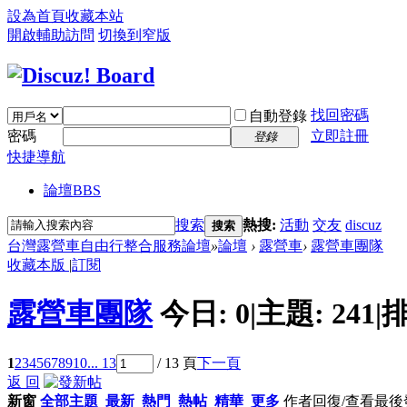
設為首頁
收藏本站
開啟輔助訪問
切換到窄版
找回密碼
自動登錄
密碼
立即註冊
登錄
快捷導航
論壇
BBS
搜索
熱搜:
活動
交友
discuz
搜索
台灣露營車自由行整合服務論壇
»
論壇
›
露營車
›
露營車團隊
收藏本版
|
訂閱
露營車團隊
今日:
0
|
主題:
241
|
排
1
2
3
4
5
6
7
8
9
10
... 13
/ 13 頁
下一頁
返 回
新窗
全部主題
最新
熱門
熱帖
精華
更多
作者
回復/查看
最後