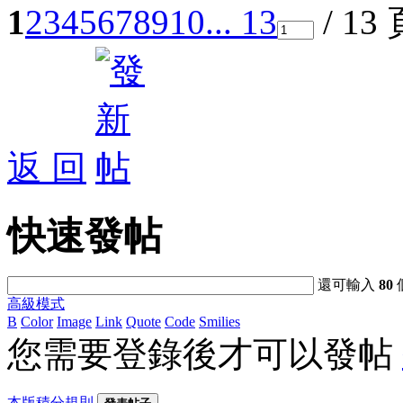
1
2
3
4
5
6
7
8
9
10
... 13
/ 13
返 回
快速發帖
還可輸入
80
高級模式
B
Color
Image
Link
Quote
Code
Smilies
您需要登錄後才可以發帖
本版積分規則