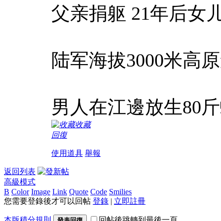
父亲捐躯 21年后女
陆军海拔3000米高
男人在江邊放生80
收藏
回復
使用道具
舉報
返回列表
高級模式
B
Color
Image
Link
Quote
Code
Smilies
您需要登錄後才可以回帖
登錄
|
立即註冊
本版積分規則
回帖後跳轉到最後一頁
發表回復