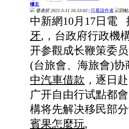
樓主
發表於 2021-5-11 16:33:02
|
只看該作者
中新網10月17日電
牙
,，台政府行政機構
开参觀成长鞭策委员
(台旅會、海旅會)
中汽車借款
，逐日赴
广开自由行试點都會
構将先解决移民部分
賓果怎麼玩
,