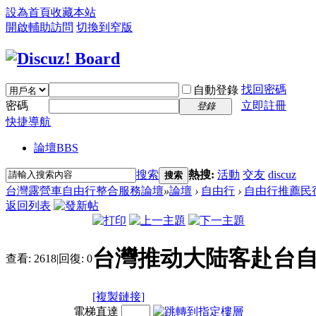
設為首頁
收藏本站
開啟輔助訪問
切換到窄版
找回密碼
自動登錄
密碼
立即註冊
登錄
快捷導航
論壇
BBS
搜索
熱搜:
活動
交友
discuz
搜索
台灣露營車自由行整合服務論壇
»
論壇
›
自由行
›
自由行推薦民
返回列表
台灣推动大陆客赴台自
查看:
2618
|
回復:
0
[複製鏈接]
電梯直達