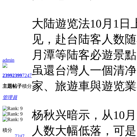
大陆遊览法10月1
见，赴台陆客人数随
月潭等陆客必遊景點
admin
虽還台灣人一個清净
2399
2399
7247
家、旅遊車與遊览業
主題
帖子
積分
管理員
杨秋兴暗示，从10
人数大幅低落，可是
積分
7247